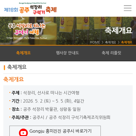
HOME > 축제개요 >
축제개요
축제개요
행사장 안내도
축제 리플릿
축제개요
축제개요
주제 :
석장리, 선사로 떠나는 시간여행
기간 :
2026. 5. 2.(토) ~ 5. 5.(화), 4일간
장소 :
공주 석장리 박물관, 상왕동 일원
주최/주관 :
공주시 / 공주 석장리 구석기축제조직위원회
Gongju 흥미진진 공주시 바로가기