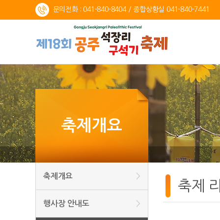
문의전화
: 041-840-8404 / 종합상황실 041-840-7441
축제개요
축제개요
>
축제 
행사장 안내도
>